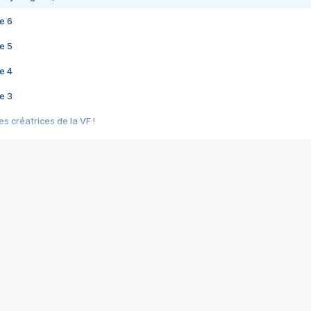
e 6
e 5
e 4
e 3
s créatrices de la VF !
e 2
e 1
e Mektoub My Love arrive enfin ! Rencontre avec Shaïn Boumedine et Sal
i : après Toni en famille
elle réalise le bouleversant Dites lui que je l'aime
ais ! Rencontre autour de Vie privée de Rebecca Zlotowski
 de Marguerite, Grave... Rencontre avec Ella Rumpf