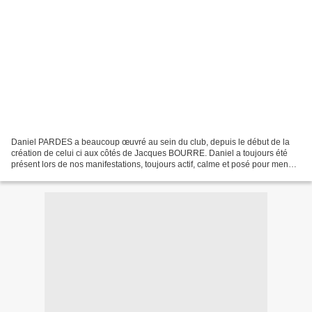
Daniel PARDES a beaucoup œuvré au sein du club, depuis le début de la
création de celui ci aux côtés de Jacques BOURRE. Daniel a toujours été
présent lors de nos manifestations, toujours actif, calme et posé pour mener
à bien toute décision. De bons moments...