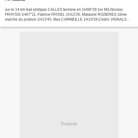
sur le 14 km trail philippe CALLES termine en 1H06"28 1er M3,Nicolas
FRAYSSI 1H07"11, Fabrice FAYDEL 1H12'26, Malaurie ROZIERES 2ème
marche du podium 1H13'45, Max CARMEILLE 1H14'28,Cédric VIGNALS
1H19'14, Sandra LE DORTZ 1H31'06 1ère M2 sur le 10 km route...
Publicité