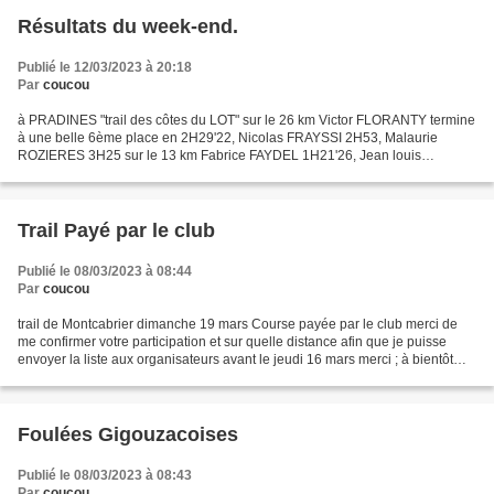
Résultats du week-end.
Publié le 12/03/2023 à 20:18
Par
coucou
à PRADINES "trail des côtes du LOT" sur le 26 km Victor FLORANTY termine
à une belle 6ème place en 2H29'22, Nicolas FRAYSSI 2H53, Malaurie
ROZIERES 3H25 sur le 13 km Fabrice FAYDEL 1H21'26, Jean louis
THOMARES 1erM7 1H22'32,Cédric VIGNALS 1H26'35, Christian...
Trail Payé par le club
Publié le 08/03/2023 à 08:44
Par
coucou
trail de Montcabrier dimanche 19 mars Course payée par le club merci de
me confirmer votre participation et sur quelle distance afin que je puisse
envoyer la liste aux organisateurs avant le jeudi 16 mars merci ; à bientôt
Gigi
Foulées Gigouzacoises
Publié le 08/03/2023 à 08:43
Par
coucou