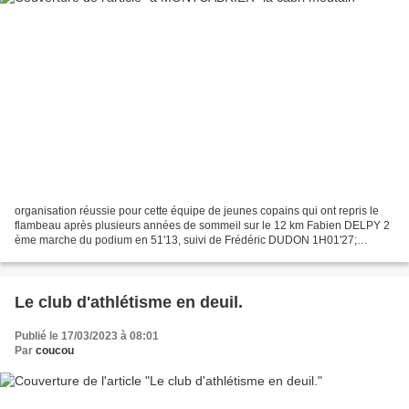
organisation réussie pour cette équipe de jeunes copains qui ont repris le
flambeau après plusieurs années de sommeil sur le 12 km Fabien DELPY 2
ème marche du podium en 51'13, suivi de Frédéric DUDON 1H01'27;
Sandrine SALCET 2ème marche du podium en...
Le club d'athlétisme en deuil.
Publié le 17/03/2023 à 08:01
Par
coucou