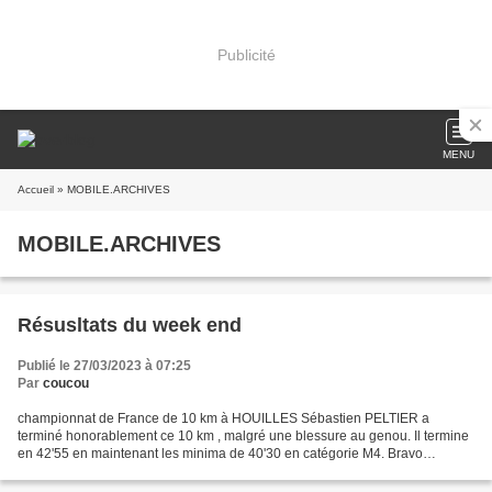
Publicité
MENU
Accueil
» MOBILE.ARCHIVES
MOBILE.ARCHIVES
Résusltats du week end
Publié le 27/03/2023 à 07:25
Par
coucou
championnat de France de 10 km à HOUILLES Sébastien PELTIER a
terminé honorablement ce 10 km , malgré une blessure au genou. Il termine
en 42'55 en maintenant les minima de 40'30 en catégorie M4. Bravo
Sébastien semi marathon de Montauban Claudio LASTRA...