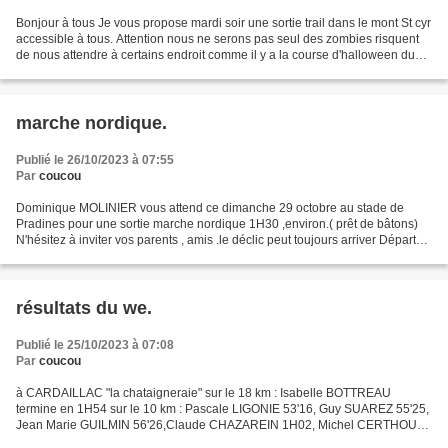
Bonjour à tous Je vous propose mardi soir une sortie trail dans le mont St cyr
accessible à tous. Attention nous ne serons pas seul des zombies risquent
de nous attendre à certains endroit comme il y a la course d'halloween du
mont St cyr Frontale obligatoire...
marche nordique.
Publié le 26/10/2023 à 07:55
Par
coucou
Dominique MOLINIER vous attend ce dimanche 29 octobre au stade de
Pradines pour une sortie marche nordique 1H30 ,environ.( prêt de bâtons)
N'hésitez à inviter vos parents , amis .le déclic peut toujours arriver Départ
9H30 Gigi, Dominique
résultats du we.
Publié le 25/10/2023 à 07:08
Par
coucou
à CARDAILLAC "la chataigneraie" sur le 18 km : Isabelle BOTTREAU
termine en 1H54 sur le 10 km : Pascale LIGONIE 53'16, Guy SUAREZ 55'25,
Jean Marie GUILMIN 56'26,Claude CHAZAREIN 1H02, Michel CERTHOUX
1H06, Jocelyne SUAREZ 1H26 bravo à tous prochaine...