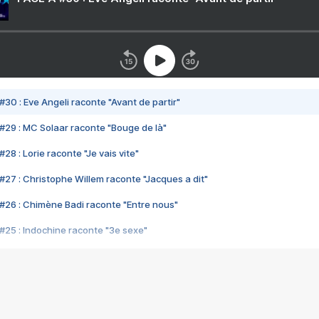
#30 : Eve Angeli raconte "Avant de partir"
#29 : MC Solaar raconte "Bouge de là"
28 : Lorie raconte "Je vais vite"
#27 : Christophe Willem raconte "Jacques a dit"
#26 : Chimène Badi raconte "Entre nous"
#25 : Indochine raconte "3e sexe"
#24 : Zaho raconte "C'est chelou"
#23 : Patrick Bruel raconte "Au café des délices"
#22 : Kyo raconte "Le chemin"