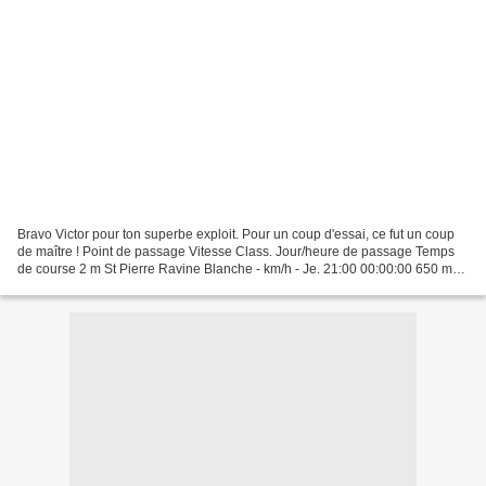
Bravo Victor pour ton superbe exploit. Pour un coup d'essai, ce fut un coup
de maître ! Point de passage Vitesse Class. Jour/heure de passage Temps
de course 2 m St Pierre Ravine Blanche - km/h - Je. 21:00 00:00:00 650 m
Domaine Vidot 8,19 km/h 754 Je....