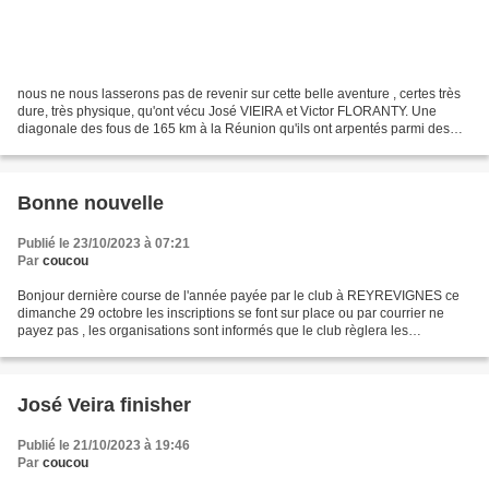
nous ne nous lasserons pas de revenir sur cette belle aventure , certes très
dure, très physique, qu'ont vécu José VIEIRA et Victor FLORANTY. Une
diagonale des fous de 165 km à la Réunion qu'ils ont arpentés parmi des
milliers de concurrents. C'est un...
Bonne nouvelle
Publié le 23/10/2023 à 07:21
Par
coucou
Bonjour dernière course de l'année payée par le club à REYREVIGNES ce
dimanche 29 octobre les inscriptions se font sur place ou par courrier ne
payez pas , les organisations sont informés que le club règlera les
inscriptions Bonne journée et à bientôt...
José Veira finisher
Publié le 21/10/2023 à 19:46
Par
coucou