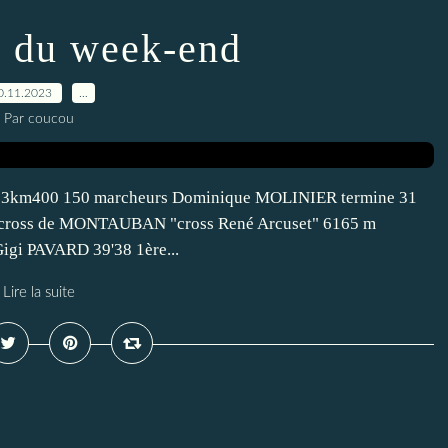
s du week-end
0.11.2023
…
Par coucou
e 13km400 150 marcheurs Dominique MOLINIER termine 31
cross de MONTAUBAN "cross René Arcuset" 6165 m
igi PAVARD 39'38 1ère...
Lire la suite