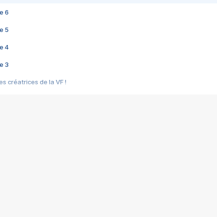
e 6
e 5
e 4
e 3
s créatrices de la VF !
e 2
e 1
e Mektoub My Love arrive enfin ! Rencontre avec Shaïn Boumedine et Sal
i : après Toni en famille
elle réalise le bouleversant Dites lui que je l'aime
ais ! Rencontre autour de Vie privée de Rebecca Zlotowski
 de Marguerite, Grave... Rencontre avec Ella Rumpf