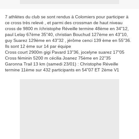
7 athlètes du club se sont rendus à Colomiers pour participer à
ce cross très relevé , et parmi des crossman de haut niveau
cross de 9800 m /christophe Réveille termine 48ème en 34"12,
paul Lelay 67ème 35"40, christian Bouchud 127ème en 43"10,
guy Suarez 129ème en 43"32 , jérôme cenci 139 ème en 55"36.
Ils sont 12 ème sur 14 par équipe
Cross court 2900m gigi Pavard 13"36, jocelyne suarez 17"05
Cross féminin 5200 m cécilia Joanez 75ème en 22"35
Garonna Trail 13 km (samedi 23/01) : Christophe Réveille
termine 11ème sur 432 participants en 54"07 ET 2ème V1