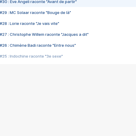
#30 : Eve Angeli raconte "Avant de partir"
#29 : MC Solaar raconte "Bouge de là"
28 : Lorie raconte "Je vais vite"
#27 : Christophe Willem raconte "Jacques a dit"
#26 : Chimène Badi raconte "Entre nous"
#25 : Indochine raconte "3e sexe"
#24 : Zaho raconte "C'est chelou"
#23 : Patrick Bruel raconte "Au café des délices"
#22 : Kyo raconte "Le chemin"
#21 : Nolwenn Leroy raconte "Cassé"
#20 : Patrick Hernandez raconte "Born to be alive"
#19 : Lorie raconte "Près de moi"
#18 : Michael Jones raconte "A nos actes manqués" (avec Jean-Jacque