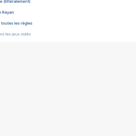
e (littéralement)
im Rayan
 toutes les règles
s les jeux vidéo
us choquant de Rockstar ? - Le scandale BULLY
e plus moche de Steam
du RÊVE tourne au CAUCHEMAR
pendant 8 heures
it… à tort
umiliés par un jeu vidéo
ire - Final Fantasy 8
ti un empire - Age of Empires
story DOFUS