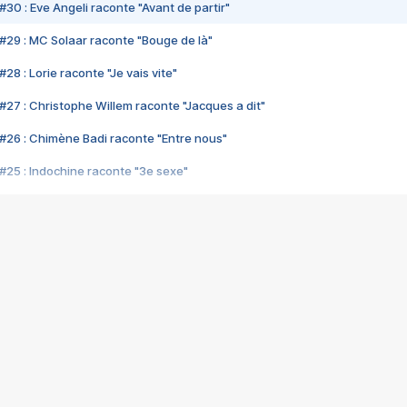
#30 : Eve Angeli raconte "Avant de partir"
#29 : MC Solaar raconte "Bouge de là"
28 : Lorie raconte "Je vais vite"
#27 : Christophe Willem raconte "Jacques a dit"
#26 : Chimène Badi raconte "Entre nous"
#25 : Indochine raconte "3e sexe"
#24 : Zaho raconte "C'est chelou"
#23 : Patrick Bruel raconte "Au café des délices"
#22 : Kyo raconte "Le chemin"
#21 : Nolwenn Leroy raconte "Cassé"
#20 : Patrick Hernandez raconte "Born to be alive"
#19 : Lorie raconte "Près de moi"
#18 : Michael Jones raconte "A nos actes manqués" (avec Jean-Jacque