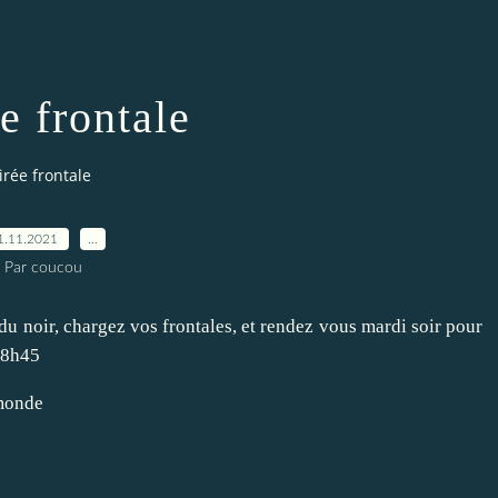
e frontale
irée frontale
1.11.2021
…
Par coucou
du noir, chargez vos frontales, et rendez vous mardi soir pour
 18h45
 monde