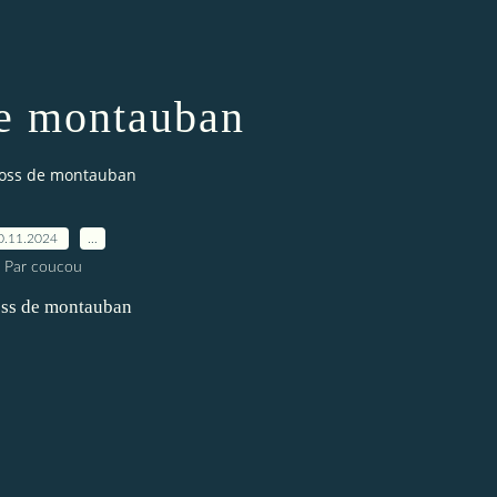
e montauban
oss de montauban
0.11.2024
…
Par coucou