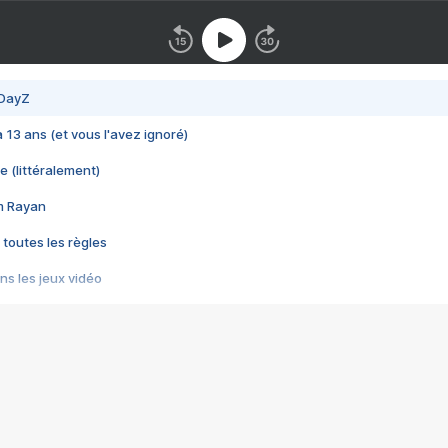
 DayZ
 a 13 ans (et vous l'avez ignoré)
e (littéralement)
im Rayan
 toutes les règles
s les jeux vidéo
us choquant de Rockstar ? - Le scandale BULLY
e plus moche de Steam
du RÊVE tourne au CAUCHEMAR
pendant 8 heures