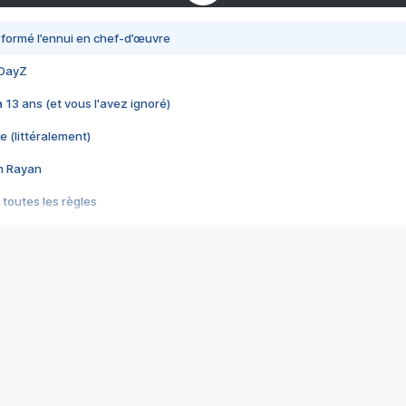
nsformé l’ennui en chef-d’œuvre
 DayZ
 a 13 ans (et vous l'avez ignoré)
e (littéralement)
im Rayan
 toutes les règles
s les jeux vidéo
us choquant de Rockstar ? - Le scandale BULLY
e plus moche de Steam
du RÊVE tourne au CAUCHEMAR
pendant 8 heures
it… à tort