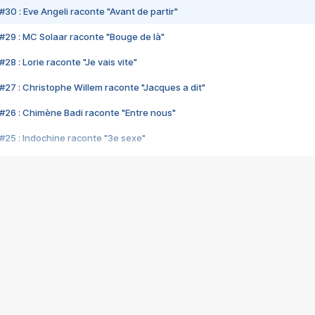
#30 : Eve Angeli raconte "Avant de partir"
#29 : MC Solaar raconte "Bouge de là"
28 : Lorie raconte "Je vais vite"
#27 : Christophe Willem raconte "Jacques a dit"
#26 : Chimène Badi raconte "Entre nous"
#25 : Indochine raconte "3e sexe"
#24 : Zaho raconte "C'est chelou"
#23 : Patrick Bruel raconte "Au café des délices"
#22 : Kyo raconte "Le chemin"
#21 : Nolwenn Leroy raconte "Cassé"
#20 : Patrick Hernandez raconte "Born to be alive"
#19 : Lorie raconte "Près de moi"