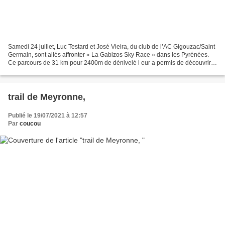
Samedi 24 juillet, Luc Testard et José Vieira, du club de l’AC Gigouzac/Saint
Germain, sont allés affronter « La Gabizos Sky Race » dans les Pyrénées.
Ce parcours de 31 km pour 2400m de dénivelé l eur a permis de découvrir
des paysages sauvages et préservés,...
trail de Meyronne,
Publié le 19/07/2021 à 12:57
Par
coucou