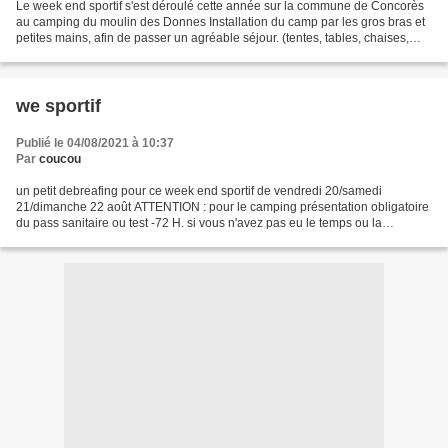
Le week end sportif s'est déroulé cette année sur la commune de Concorès
au camping du moulin des Donnes Installation du camp par les gros bras et
petites mains, afin de passer un agréable séjour. (tentes, tables, chaises,
frigo, cafetière, bouilloire...
we sportif
Publié le 04/08/2021 à 10:37
Par
coucou
un petit debreafing pour ce week end sportif de vendredi 20/samedi
21/dimanche 22 août ATTENTION : pour le camping présentation obligatoire
du pass sanitaire ou test -72 H. si vous n'avez pas eu le temps ou la
possibilité de faire le test , la pharmacie...