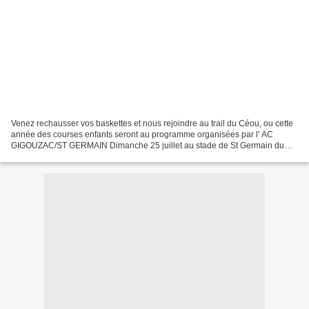
Venez rechausser vos baskettes et nous rejoindre au trail du Céou, ou cette
année des courses enfants seront au programme organisées par l' AC
GIGOUZAC/ST GERMAIN Dimanche 25 juillet au stade de St Germain du
Bel Air Départs : 11H00 catégorie baby/athlé...