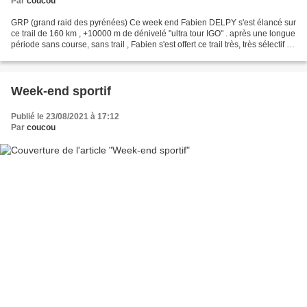
Par
coucou
GRP (grand raid des pyrénées) Ce week end Fabien DELPY s'est élancé sur
ce trail de 160 km , +10000 m de dénivelé "ultra tour IGO" . après une longue
période sans course, sans trail , Fabien s'est offert ce trail très, très sélectif et
bien sûr difficile...
Week-end sportif
Publié le 23/08/2021 à 17:12
Par
coucou