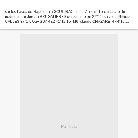
sur les traces de Napoléon à SOUCIRAC sur le 7,5 km : 1ère marche du
podium pour Jordan BRUGALIERES qui termine en 27"11, suivi de Philippe
CALLES 37"17, Guy SUAREZ 41"12 1er M6, claude CHAZAREIN 44"15,
christian BOUCHUD 49"58 , laurent BARRAU 1H06, jocelyne...
Publicité